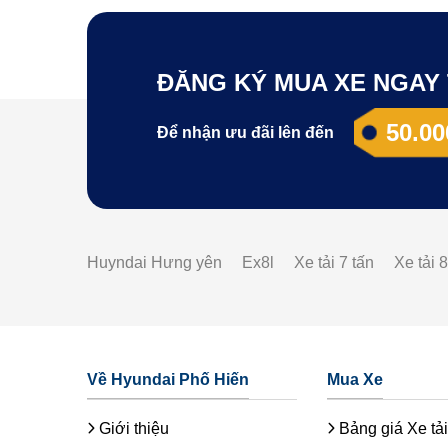
ĐĂNG KÝ MUA XE NGAY 
50.00
Để nhận ưu đãi lên đến
Huyndai Hưng yên
Ex8l
Xe tải 7 tấn
Xe tải 8
Về Hyundai Phố Hiến
Mua Xe
Giới thiệu
Bảng giá Xe tải