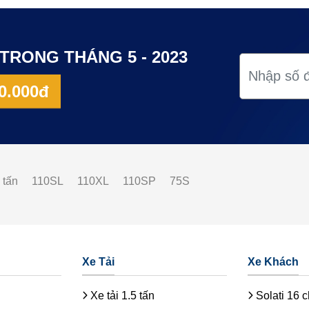
TRONG THÁNG 5 - 2023
0.000đ
 tấn
110SL
110XL
110SP
75S
Xe Tải
Xe Khách
Xe tải 1.5 tấn
Solati 16 