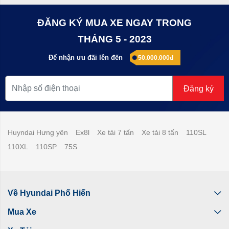
ĐĂNG KÝ MUA XE NGAY TRONG
THÁNG 5 - 2023
Để nhận ưu đãi lên đến
50.000.000đ
Xe tải Hyundai 4 tấn
Đăng ký
Hãy đến với Hyundai Phố Hiến để sở hữu những chiếc xe
tải nhẹ chất lượng, giá thành cạnh tranh, thủ tục mua bán
đơn gian, thuận tiện. Đặc biệt nếu ngân sách đầu tư xe tải
nhỏ vẫn còn hạn chế quý khách có thể mua xe tải trả góp
Huyndai Hưng yên
Ex8l
Xe tải 7 tấn
Xe tải 8 tấn
110SL
với lãi suất thấp, thủ tục vay vốn nhanh chóng. Liên hệ với
110XL
110SP
75S
chúng tôi 0904.607.007 để được nhân viên hướng dẫn chi
tiết mọi thủ tục cần thiết
Về Hyundai Phố Hiến
Mua Xe