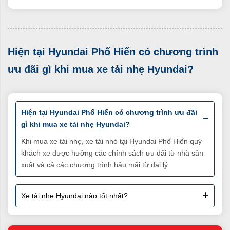
Hyundai Phố Hiến đang cung cấp rất nhiều sản phẩm xe tải
khác nhau thuộc phân khúc xe tải hạng nặng với nhiều tải
trọng như xe tải Hyundai 1.5 tấn, xe tải 2.5 tấn Hyundai, xe
tải nhẹ Hyundai HD72 3.5 tấn, xe tải Hyundai N250SL
Hiện tại Hyundai Phố Hiến có chương trình
Đặc biệt các loại thùng xe tải hạng nhẹ cũng rất đa dạng
như xe tải thùng kín, xe tải Hyundai thùng lửng, xe tải thùng
ưu đãi gì khi mua xe tải nhẹ Hyundai?
mui bạt, xe tải Hyundai thùng đông lạnh…
Ưu điểm của xe tải nhẹ Hyundai
Hiện tại Hyundai Phố Hiến có chương trình ưu đãi
Thời gian di chuyển nhanh hơn
gì khi mua xe tải nhẹ Hyundai?
Các xe tải nhẹ Hyundai dễ dàng tiếp cận hàng hóa, rút
Khi mua xe tải nhẹ, xe tải nhỏ tại Hyundai Phố Hiến quý
ngắn thời gian
khách xe được hưởng các chính sách ưu đãi từ nhà sản
Khả năng vận chuyển hàng hóa linh hoạt
xuất và cả các chương trình hậu mãi từ đại lý
Xe tải nhỏ của Hyundai đa dạng về kích thước, tải trọng
như xe tải 1.5 tấn, xe tải 3 tấn…
Giá xe tải nhẹ Hyundai giá rẻ cạnh tranh
Xe tải nhẹ Hyundai nào tốt nhất?
Lý do nên mua xe tải nhẹ tại Hyundai Phố Hiến