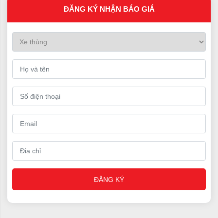
Chất lượng được đảm bảo theo đúng tiêu chuẩn cho phép
ĐĂNG KÝ NHẬN BÁO GIÁ
Dịch vụ chăm sóc khách hàng nhiệt tình, chu đáo
Các chương trình hậu mãi lớn
Các loại xe tải nhẹ Hyundai đa dạng chủng loại, mẫu mã,
tải trọng
Các dòng sản phẩm xe tải nhỏ, xe tại hạng nhẹ luôn có sẵn
Hỗ trợ thủ tục mua xe tải trả góp với mức lãi suất cực thấp,
đơn giản và nhanh chóng
Đội ngũ chuyên viên tư vấn chuyên nghiệp
Đội thợ lành nghề, lâu năm
Dịch vụ bảo hành bảo dưỡng chu đáo 24/7
Cung cấp phụ tùng chính hãng 100%
Giao xe nhanh chóng tận nơi
ĐĂNG KÝ