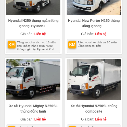
Hyundai N250 thùng ngắn đông
Hyundai New Porter H150 thùng
lạnh tại Hyundai ...
đông lạnh tại ...
Giá bán:
Liên hệ
Giá bán:
Liên hệ
Tặng voucher dịch vụ 10 triệu
Tặng voucher dịch vụ 20 triệu
KM
KM
cho khách hàng mua N250
đồng
(xem chi tiết)
thùng ngắn tại Hyundai Phố
Hiến
(xem chi tiết)
Xe tải Hyundai Mighty N250SL
Xe tải Hyundai N250SL thùng
thùng đông lạnh
composite
Giá bán:
Liên hệ
Giá bán:
Liên hệ