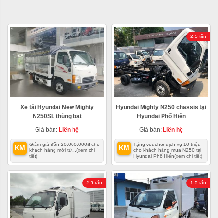
2.5 tấn
Xe tải Hyundai New Mighty
Hyundai Mighty N250 chassis tại
N250SL thùng bạt
Hyundai Phố Hiến
Giá bán:
Liên hệ
Giá bán:
Liên hệ
Giảm giá đến 20.000.000đ cho
Tặng voucher dịch vụ 10 triệu
KM
KM
khách hàng mới từ...
(xem chi
cho khách hàng mua N250 tại
tiết)
Hyundai Phố Hiến
(xem chi tiết)
2.5 tấn
1.5 tấn