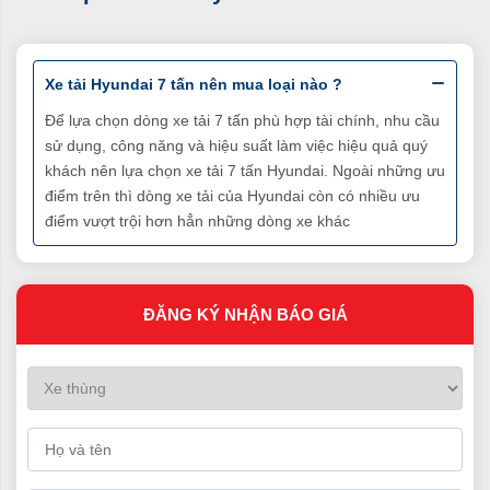
Mẫu xe tải 7 tấn Hyundai
Xe tải Hyundai 7 tấn nên mua loại nào ?
Để lựa chọn dòng xe tải 7 tấn phù hợp tài chính, nhu cầu
Lợi ích mua xe tải hyundai 7 tấn tại Hyundai Phố
sử dụng, công năng và hiệu suất làm việc hiệu quả quý
Hiến
khách nên lựa chọn xe tải 7 tấn Hyundai. Ngoài những ưu
điểm trên thì dòng xe tải của Hyundai còn có nhiều ưu
►
Hỗ trợ mua trả góp với lãi suất thấp
điểm vượt trội hơn hẳn những dòng xe khác
►
Hỗ trợ đặc biệt đối với những nhà đầu tư, doanh nghiệp
mới khởi nghiệp
►
Nhiều chương trình ưu đãi khi khách hàng mua xe tải 7
tấn
ĐĂNG KÝ NHẬN BÁO GIÁ
►
Dịch vụ chăm sóc khách hàng nhiệt tình, chu đáo
►
Đội ngũ nhân viên lành nghề, có trình độ cao
►
Xe tải tại Hyundai Phố Hiến cam kết mới 100%
►
Giá thành mua
xe tải 7 tấn Hyundai
giá rẻ cạnh tranh
►
Chất lượng đảm bảo
►
Thủ tục mua bán thuận tiện, nhanh chóng
►
Cung cấp đầy đủ dịch vụ bảo hành, bảo dưỡng, đăng