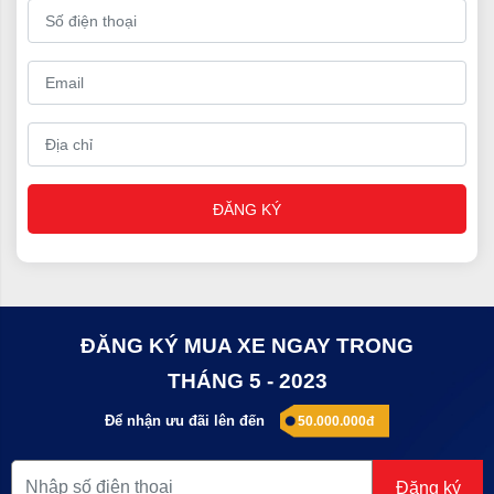
ký, đăng kiểm xe
►
Chính sách bảo dưỡng tốt với phụ tùng chính hãng
100%
►
Nhận cải tạo đóng thùng
ĐĂNG KÝ
ĐĂNG KÝ MUA XE NGAY TRONG
THÁNG 5 - 2023
Để nhận ưu đãi lên đến
50.000.000đ
Đèn và bậc lên xuống xe tải 7 tấn Hyundai
Đăng ký