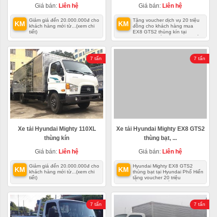
Giá bán:
Liên hệ
Giá bán:
Liên hệ
Giảm giá đến 20.000.000đ cho
Tặng voucher dịch vụ 20 triệu
KM
KM
khách hàng mới từ...
(xem chi
đồng cho khách hàng mua
tiết)
EX8 GTS2 thùng kín tại
Hyundai Phố Hiến
(xem chi tiết)
7 tấn
7 tấn
Xe tải Hyundai Mighty 110XL
Xe tải Hyundai Mighty EX8 GTS2
thùng kín
thùng bạt, ...
Giá bán:
Liên hệ
Giá bán:
Liên hệ
Giảm giá đến 20.000.000đ cho
Hyundai Mighty EX8 GTS2
KM
KM
khách hàng mới từ...
(xem chi
thùng bạt tại Hyundai Phố Hiến
tiết)
tặng voucher 20 triệu
đồng
(xem chi tiết)
7 tấn
7 tấn