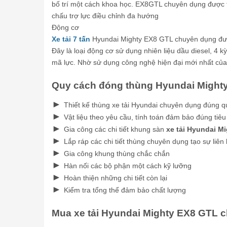
bố trí một cách khoa học. EX8GTL chuyên dụng được tr
chấu trợ lực điều chỉnh đa hướng
Động cơ
Xe tải 7 tấn
Hyundai Mighty EX8 GTL chuyên dụng đượ
Đây là loại động cơ sử dụng nhiên liệu dầu diesel, 4 k
mã lực. Nhờ sử dụng công nghệ hiện đại mới nhất củ
Quy cách đóng thùng Hyundai Might
►
Thiết kế thùng xe tải Hyundai chuyên dụng đúng q
►
Vật liệu theo yêu cầu, tính toán đảm bảo đúng tiê
►
Gia công các chi tiết khung sàn
xe tải Hyundai M
►
Lắp ráp các chi tiết thùng chuyên dụng tạo sự liên
►
Gia công khung thùng chắc chắn
►
Hàn nối các bộ phận một cách kỹ lưỡng
►
Hoàn thiện những chi tiết còn lại
►
Kiểm tra tổng thể đảm bảo chất lượng
Mua xe tải Hyundai Mighty EX8 GTL 