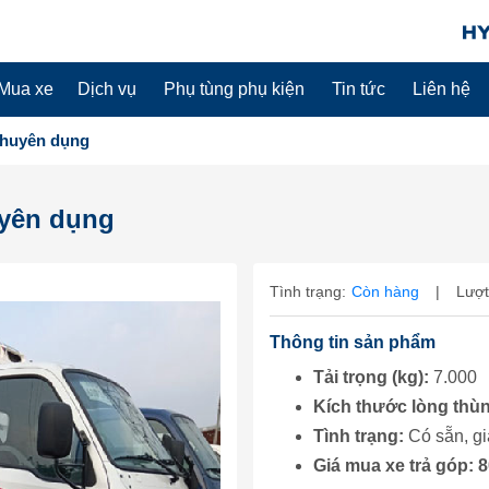
Mua xe
Dịch vụ
Phụ tùng phụ kiện
Tin tức
Liên hệ
 chuyên dụng
uyên dụng
Tình trạng:
Còn hàng
|
Lượt
Thông tin sản phẩm
Tải trọng (kg)
:
7.000
Kích thước lòng thù
Tình trạng
:
Có sẵn, gi
Giá mua xe trả góp: 