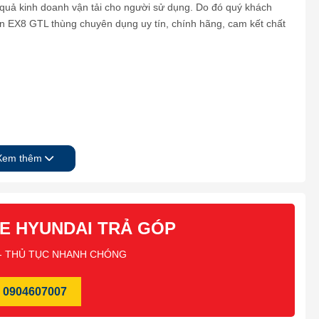
u quả kinh doanh vận tải cho người sử dụng. Do đó quý khách
ấn EX8 GTL thùng chuyên dụng uy tín, chính hãng, cam kết chất
Xem thêm
E HYUNDAI TRẢ GÓP
 - THỦ TỤC NHANH CHÓNG
0904607007