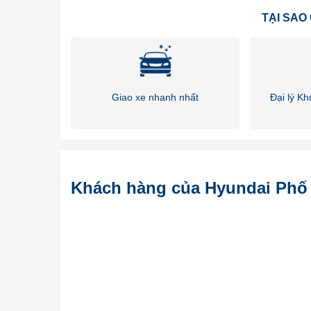
TẠI SAO
Giao xe nhanh nhất
Đại lý K
Hyundai Mi
Hyundai Phố Hiến là đại lý ủy quyền có xưởng 3S đáp
đạt tiêu chuẩn của cục đăng kiểm và phù hợp với nhu
Là đại lý xe tải
Hyundai Hưng Yên
có gần 20 năm kin
Khách hàng của Hyundai Phố
khách hàng bởi sự chuyên nghiệp, nhiệt tình, tận tâ
dụng hãy liên hệ với chúng tôi 0904.607.007 để nhận 
Thẻ bài viết:
Hyundai Mighty EX8 GTL
ex8gtl
Xe tải 
Hyundai Mighty EX8 GTL chuyên dụng