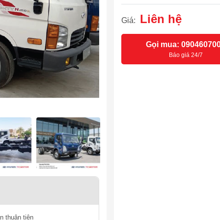
Liên hệ
Giá:
Gọi mua: 09046070
Báo giá 24/7
n thuận tiện