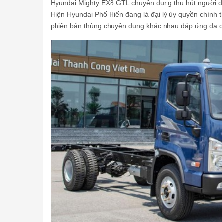
Hyundai Mighty EX8 GTL chuyên dụng thu hút người dùng
Hiện Hyundai Phố Hiến đang là đại lý ủy quyền chính
phiên bản thùng chuyên dụng khác nhau đáp ứng đa 