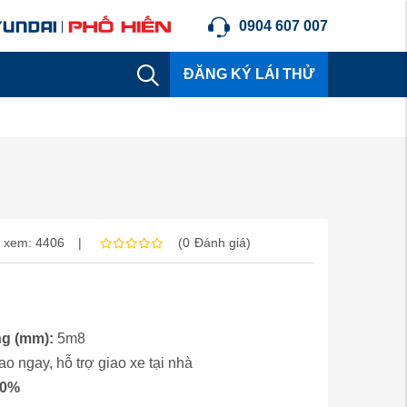
0904 607 007
ĐĂNG KÝ LÁI THỬ
 xem: 4406
|
(
0
Đánh giá
)
ng (mm)
:
5m8
ao ngay, hỗ trợ giao xe tại nhà
80%