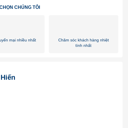
 CHỌN CHÚNG TÔI
huyến mại nhiều nhất
Chăm sóc khách hàng nhiệt
tình nhất
ghty EX8 GTL chassis
 ứng mọi yêu cầu đóng thùng chuyên dụng với thiết kế đóng mới
 cầu của khách hàng
h nghiệm chúng tôi đảm bảo mang đến sự hài lòng cho quý
 Hiến
m. Nếu có nhu cầu mua xe tải Hyundai Mighty EX8 GTL chuyên
ngay các ưu đãi
Hyundai
xe tải hyundai 7 tấn
xe chuyên dụng