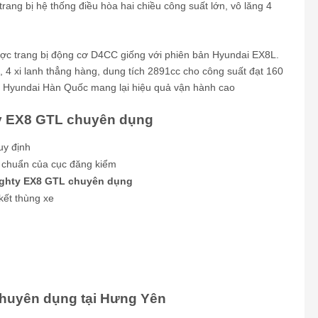
ang bị hệ thống điều hòa hai chiều công suất lớn, vô lăng 4
c trang bị động cơ D4CC giống với phiên bản Hyundai EX8L.
ỳ, 4 xi lanh thẳng hàng, dung tích 2891cc cho công suất đạt 160
a Hyundai Hàn Quốc mang lại hiệu quả vận hành cao
y EX8 GTL chuyên dụng
uy định
u chuẩn của cục đăng kiểm
ighty EX8 GTL chuyên dụng
 kết thùng xe
chuyên dụng tại Hưng Yên