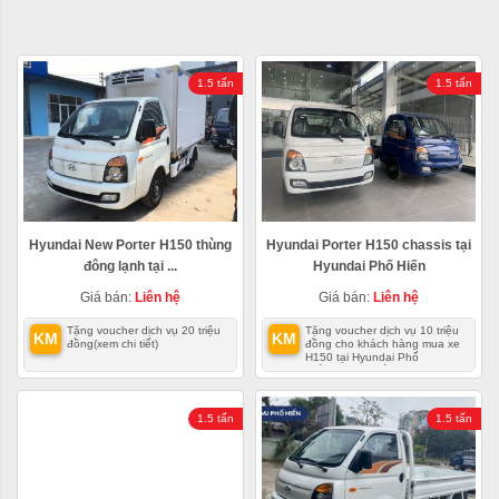
1.5 tấn
1.5 tấn
Hyundai New Porter H150 thùng
Hyundai Porter H150 chassis tại
đông lạnh tại ...
Hyundai Phố Hiến
Giá bán:
Liên hệ
Giá bán:
Liên hệ
Tặng voucher dịch vụ 20 triệu
Tặng voucher dịch vụ 10 triệu
KM
KM
đồng
(xem chi tiết)
đồng cho khách hàng mua xe
H150 tại Hyundai Phố
Hiến
(xem chi tiết)
1.5 tấn
1.5 tấn