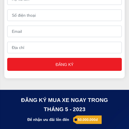
Xe tải Hyundai Xcient GT đầu kéo nhập khẩu
ĐĂNG KÝ
Xe tải Hyundai thùng đông lạnh
ĐĂNG KÝ MUA XE NGAY TRONG
Cam kết khi mua xe tải thùng dài tại Hyundai Phố
THÁNG 5 - 2023
Hiến
Để nhận ưu đãi lên đến
50.000.000đ
⇒
Xe mới 100%