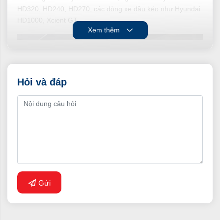
HD320, HD240, HD270, các dòng xe đầu kéo như Hyundai
HD1000, Xcient GT
Xem thêm
Hỏi và đáp
Xe tải Hyundai HD320
Gửi
Các dòng xe tải Hyundai mới nhất 2022 tại Việt
Nam