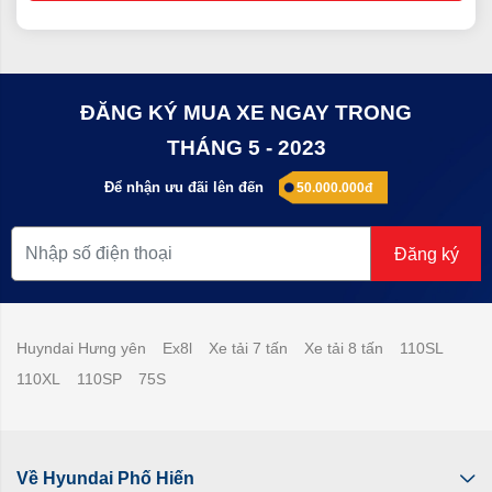
ĐĂNG KÝ MUA XE NGAY TRONG
THÁNG 5 - 2023
Để nhận ưu đãi lên đến
50.000.000đ
Đăng ký
Huyndai Hưng yên
Ex8l
Xe tải 7 tấn
Xe tải 8 tấn
110SL
110XL
110SP
75S
Về Hyundai Phố Hiến