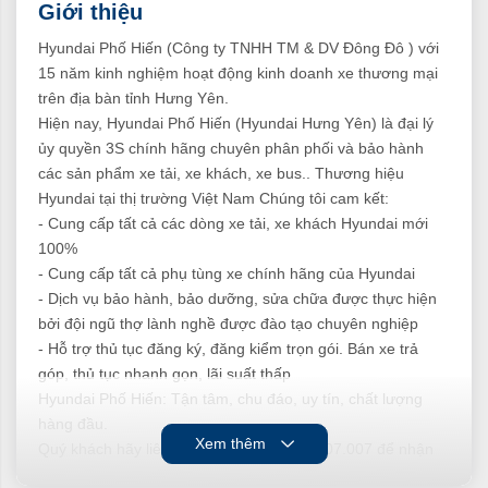
Giới thiệu
Hyundai Phố Hiến (Công ty TNHH TM & DV Đông Đô ) với
15 năm kinh nghiệm hoạt động kinh doanh xe thương mại
trên địa bàn tỉnh Hưng Yên.
Hiện nay, Hyundai Phố Hiến (Hyundai Hưng Yên) là đại lý
ủy quyền 3S chính hãng chuyên phân phối và bảo hành
các sản phẩm xe tải, xe khách, xe bus.. Thương hiệu
Hyundai tại thị trường Việt Nam Chúng tôi cam kết:
- Cung cấp tất cả các dòng xe tải, xe khách Hyundai mới
100%
- Cung cấp tất cả phụ tùng xe chính hãng của Hyundai
- Dịch vụ bảo hành, bảo dưỡng, sửa chữa được thực hiện
bởi đội ngũ thợ lành nghề được đào tạo chuyên nghiệp
- Hỗ trợ thủ tục đăng ký, đăng kiểm trọn gói. Bán xe trả
góp, thủ tục nhanh gọn, lãi suất thấp
Hyundai Phố Hiến: Tận tâm, chu đáo, uy tín, chất lượng
hàng đầu.
Xem thêm
Quý khách hãy liên hệ đến hotline 0904.607.007 để nhận
ngay báo giá tốt nhất dành riêng cho bạn!