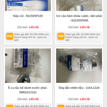
Nắp còi - 561505P100
Cơ cấu hãm khóa cabin , bên phải
- 642305P000
Giá bán:
Liên hệ
Giá bán:
Liên hệ
Giảm giá đến 20.000.000đ cho
Giảm giá đến 20.000.000đ cho
KM
KM
khách hàng mới từ...
(xem chi
khách hàng mới từ...
(xem chi
tiết)
tiết)
Ê-cu tắc-kê bánh trước phải -
Ống dẫn nhiên liệu - 1104.1220
0W02533161
Giá bán:
Liên hệ
Giá bán:
Liên hệ
Giảm giá đến 20.000.000đ cho
Giảm giá đến 20.000.000đ cho