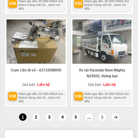
Giảm giá đến 20.000.000đ cho
Giảm giá đến 20.000.000đ cho
KM
KM
khách hàng mới từ...
(xem chi
khách hàng mới từ...
(xem chi
tiết)
tiết)
Cụm cần đi số - 437105M000
Xe tải Hyundai New Mighty
N250SL thùng bạt
Giá bán:
Liên hệ
Giá bán:
Liên hệ
Giảm giá đến 20.000.000đ cho
Giảm giá đến 20.000.000đ cho
KM
KM
khách hàng mới từ...
(xem chi
khách hàng mới từ...
(xem chi
tiết)
tiết)
1
2
3
4
5
...