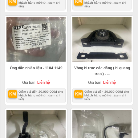
KM
KM
khách hàng mới từ...
(xem chi
khách hàng mới từ...
(xem chi
tiết)
tiết)
Ống dẫn nhiên liệu - 1104.1149
Vòng bi trục các đăng ( bi quang
treo ) - ...
Giá bán:
Liên hệ
Giá bán:
Liên hệ
Giảm giá đến 20.000.000đ cho
Giảm giá đến 20.000.000đ cho
KM
KM
khách hàng mới từ...
(xem chi
khách hàng mới từ...
(xem chi
tiết)
tiết)