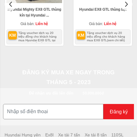
Hyundai Mighty EX8 GTL thùng
Hyundai EX8 GTL thùng bạt
kín tại Hyundai ...
Giá bán:
Liên hệ
Giá bán:
Liên hệ
Tặng voucher dịch vụ 20
Tặng voucher dịch vụ 20
KM
KM
triệu đồng cho khách hàng
triệu đồng cho khách hàng
mua Hyundai EX8 GTL tại
mua EX8 GTL
(xem chi tiết)
Hyundai Phố Hiến
(xem chi
tiết)
ĐĂNG KÝ MUA XE NGAY TRONG
THÁNG 5 - 2023
Để nhận ưu đãi lên đến
50.000.000đ
Đăng ký
Huyndai Hưng yên
Ex8l
Xe tải 7 tấn
Xe tải 8 tấn
110SL