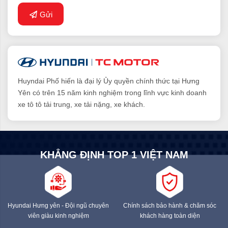
Phanh thủy lực 2
Gửi
Hệ thống phanh
dòng,hỗ trợ
Hệ thống phanh
Tang trống dẫn
phụ khí xả
động cơ khí
Huyndai Phố hiến là đại lý Ủy quyền chính thức tại Hưng
Yên có trên 15 năm kinh nghiệm trong lĩnh vực kinh doanh
xe tô tô tải trung, xe tải nặng, xe khách.
Hệ thống lái
Trợ lực thủy lực
Các trang bị khác
KHẲNG ĐỊNH TOP 1 VIỆT NAM
Khóa cửa trung
có
tâm
Hyundai Hưng yên - Đội ngũ chuyên
Chính sách bảo hành & chăm sóc
viên giàu kinh nghiệm
khách hàng toàn diện
RADIO+AUX+USB
có