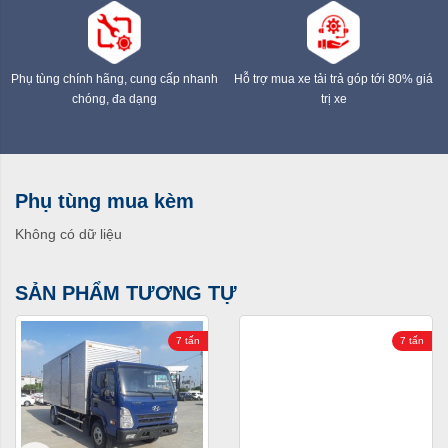
Cửa sổ chỉnh điện
có
Phụ tùng chính hãng, cung cấp nhanh
Hỗ trợ mua xe tải trả góp tới 80% giá
chóng, đa dạng
trị xe
Phụ tùng mua kèm
Không có dữ liệu
SẢN PHẨM TƯƠNG TỰ
7 tấn
7 tấn