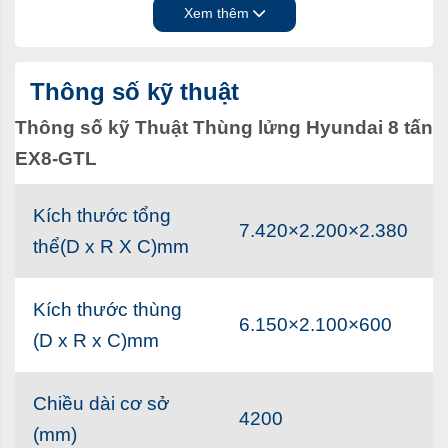
bửng
Xem thêm
Thông số kỹ thuật
Thông số kỹ Thuật Thùng lửng Hyundai 8 tấn
EX8-GTL
Kích thước tổng
7.420×2.200×2.380
thể(D x R X C)mm
Kích thước thùng
6.150×2.100×600
Thùng lửng Hyundai Mighty EX8 GTL
(D x R x C)mm
Khung bửng: thép hộp 40x40 dày 1.2mm
Vách ngoài bửng: inox dập sóng dày 0.5mm
Chiều dài cơ sở
Vách trong: tôn kẽm dày 0.5mm
4200
(mm)
Biên thùng: sắt chấn định hình