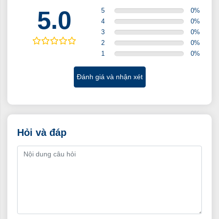
5.0
5
0
%
Vận tốc tối đa
82.8
4
0
%
3
0
%
2
0
%
Khả năng leo dốc
21.8
1
0
%
%
Đánh giá và nhận xét
Bán kính quay
8
vòng(m)
Hỏi và đáp
Hộp số 5 cấp
5MT
Loại hộp số
035s5
Thông số lốp
8.25-16/8.25-16