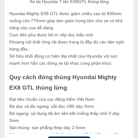
Xe tải Hyundai 7 tấn EX8GTL thùng lửng
Hyundai Mighty EX8 GTL được giảm chiều cao từ 830mm
xuống còn 775mm giúp làm giảm trọng tâm cho xe có khả
năng vào cua dễ dàng
Cụm đèn pha được bố trí xếp dọc kiểu mới
Khoang nội thất rộng rãi được trang bị đầy đủ các tiện nghi
hàng đầu
Sở hữu khối động cơ hiện đại nhất của Hyundai với sức
mạnh hơn hẳn các dòng xe tải khác cùng phân khúc
Quy cách đóng thùng Hyundai Mighty
EX8 GTL thùng lửng
Đạt tiêu chuẩn của cục đăng kiểm Việt Nam
Đà dọc và đà ngang: sắt đúc U80 dày 3mm
Đà ngang: sử dụng đà âm liên kết miếng thấp chữ V dày
3mm
Sàn thùng: sàn phẳng thép dày 2.5mm
Bửng thùng lửng
xe tải 7 tấn
Hyundai EX8 GTL: mở 07