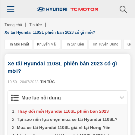
Trang chủ
Tin tức
Xe tải Hyundai 110SL phiên bản 2023 có gì mới?
Tin Mới Nhất
Khuyến Mãi
Tin Sự Kiện
Tin Tuyển Dụng
Kiến
Xe tải Hyundai 110SL phiên bản 2023 có gì
mới?
10:50 - 20/07/2023
TIN TỨC
Mục lục nội dung
Thay đổi mới Hyundai 110SL phiên bản 2023
Tại sao nên lựa chọn mua xe tải Hyundai 110SL?
Mua xe tải Hyundai 110SL giá rẻ tại Hưng Yên