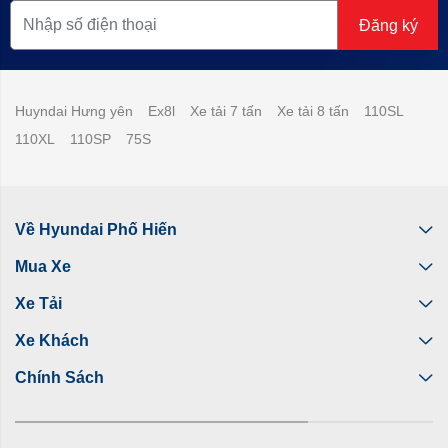
Đăng ký
Huyndai Hưng yên
Ex8l
Xe tải 7 tấn
Xe tải 8 tấn
110SL
110XL
110SP
75S
Về Hyundai Phố Hiến
Mua Xe
Xe Tải
Xe Khách
Chính Sách