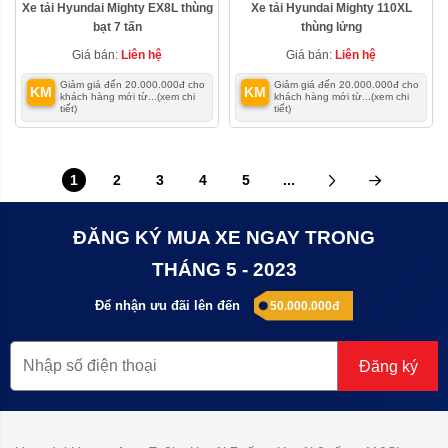
Xe tải Hyundai Mighty EX8L thùng
Xe tải Hyundai Mighty 110XL
bạt 7 tấn
thùng lửng
Giá bán:
Liên hệ
Giá bán:
Liên hệ
Giảm giá đến 20.000.000đ cho
Giảm giá đến 20.000.000đ cho
KM
KM
khách hàng mới từ...
(xem chi
khách hàng mới từ...
(xem chi
tiết)
tiết)
1
2
3
4
5
...
ĐĂNG KÝ MUA XE NGAY TRONG
THÁNG 5 - 2023
Để nhận ưu đãi lên đến
50.000.000đ
Đăng ký