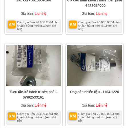
Nắp còi - 561505P100
Cơ cấu hãm khóa cabin , bên phải
- 642305P000
Giá bán:
Liên hệ
Giá bán:
Liên hệ
Giảm giá đến 20.000.000đ cho
Giảm giá đến 20.000.000đ cho
KM
KM
khách hàng mới từ...
(xem chi
khách hàng mới từ...
(xem chi
tiết)
tiết)
Ê-cu tắc-kê bánh trước phải -
Ống dẫn nhiên liệu - 1104.1220
0W02533161
Giá bán:
Liên hệ
Giá bán:
Liên hệ
Giảm giá đến 20.000.000đ cho
Giảm giá đến 20.000.000đ cho
KM
KM
khách hàng mới từ...
(xem chi
khách hàng mới từ...
(xem chi
tiết)
tiết)