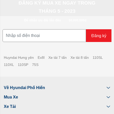
ĐĂNG KÝ MUA XE NGAY TRONG
THÁNG 5 - 2023
Để nhận ưu đãi lên đến
50.000.000đ
Đăng ký
Huyndai Hưng yên
Ex8l
Xe tải 7 tấn
Xe tải 8 tấn
110SL
110XL
110SP
75S
Về Hyundai Phố Hiến
Mua Xe
Xe Tải