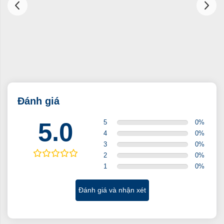
Đánh giá
5.0
5
0
%
4
0
%
3
0
%
2
0
%
1
0
%
Đánh giá và nhận xét