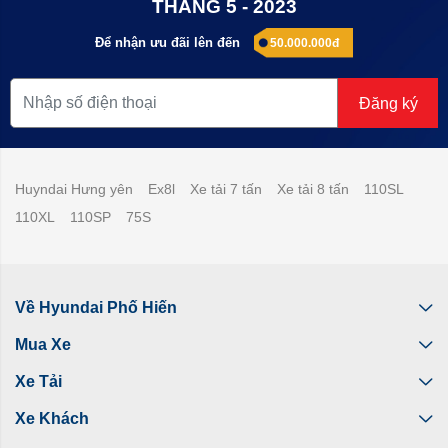
THÁNG 5 - 2023
Để nhận ưu đãi lên đến
50.000.000đ
Đăng ký
Huyndai Hưng yên
Ex8l
Xe tải 7 tấn
Xe tải 8 tấn
110SL
110XL
110SP
75S
Về Hyundai Phố Hiến
Mua Xe
Xe Tải
Xe Khách