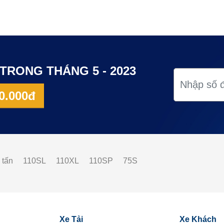
TRONG THÁNG 5 - 2023
0.000đ
 tấn
110SL
110XL
110SP
75S
Xe Tải
Xe Khách