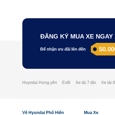
ĐĂNG KÝ MUA XE NGAY 
50.00
Để nhận ưu đãi lên đến
Huyndai Hưng yên
Ex8l
Xe tải 7 tấn
Xe tải 8
Về Hyundai Phố Hiến
Mua Xe