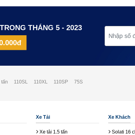
TRONG THÁNG 5 - 2023
0.000đ
 tấn
110SL
110XL
110SP
75S
Xe Tải
Xe Khách
Xe tải 1.5 tấn
Solati 16 