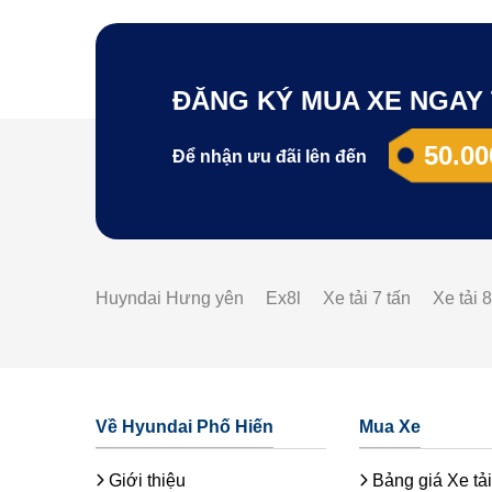
ĐĂNG KÝ MUA XE NGAY 
50.00
Để nhận ưu đãi lên đến
Huyndai Hưng yên
Ex8l
Xe tải 7 tấn
Xe tải 8
Về Hyundai Phố Hiến
Mua Xe
Giới thiệu
Bảng giá Xe tải