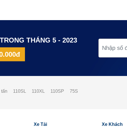
TRONG THÁNG 5 - 2023
0.000đ
 tấn
110SL
110XL
110SP
75S
Xe Tải
Xe Khách