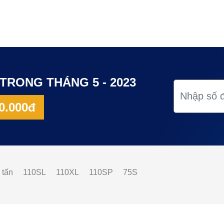
TRONG THÁNG 5 - 2023
0.000đ
 tấn
110SL
110XL
110SP
75S