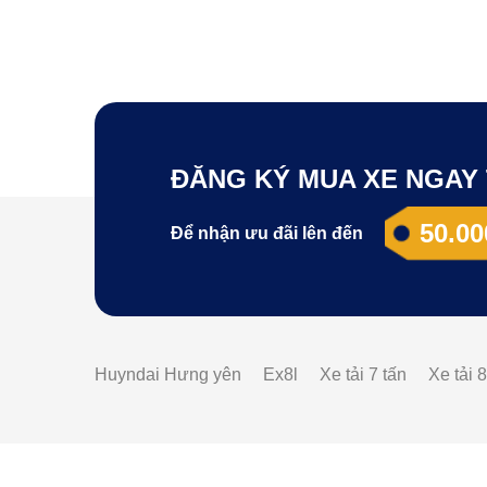
ĐĂNG KÝ MUA XE NGAY 
50.00
Để nhận ưu đãi lên đến
Huyndai Hưng yên
Ex8l
Xe tải 7 tấn
Xe tải 8