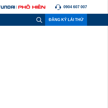
0904 607 007
ĐĂNG KÝ LÁI THỬ