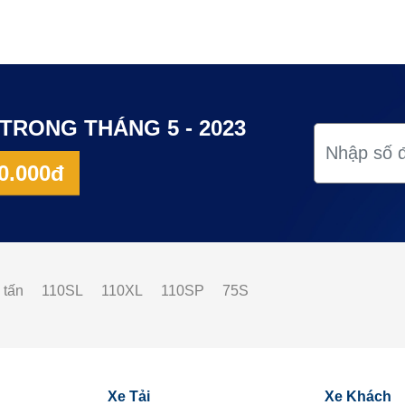
TRONG THÁNG 5 - 2023
0.000đ
 tấn
110SL
110XL
110SP
75S
Xe Tải
Xe Khách