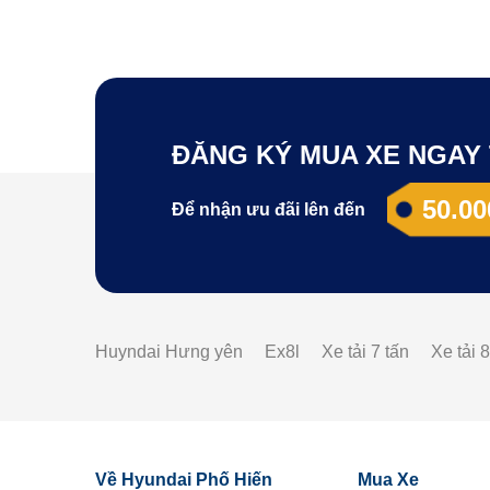
ĐĂNG KÝ MUA XE NGAY 
50.00
Để nhận ưu đãi lên đến
Huyndai Hưng yên
Ex8l
Xe tải 7 tấn
Xe tải 8
Về Hyundai Phố Hiến
Mua Xe