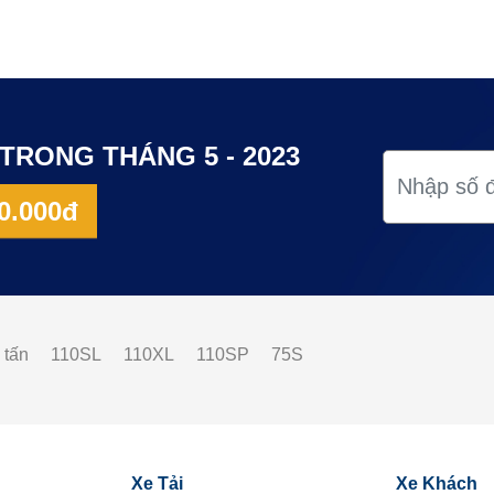
TRONG THÁNG 5 - 2023
0.000đ
 tấn
110SL
110XL
110SP
75S
Xe Tải
Xe Khách