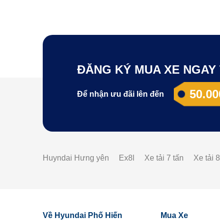
ĐĂNG KÝ MUA XE NGAY 
50.00
Để nhận ưu đãi lên đến
Huyndai Hưng yên
Ex8l
Xe tải 7 tấn
Xe tải 8
Về Hyundai Phố Hiến
Mua Xe