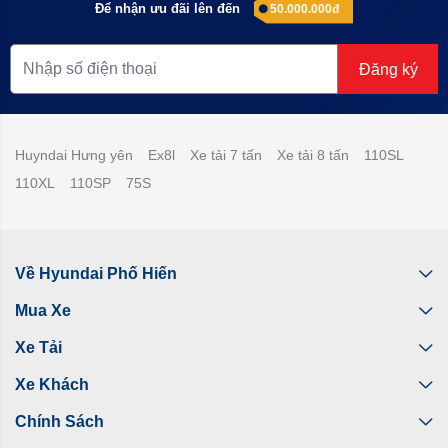
Để nhận ưu đãi lên đến
50.000.000đ
Đăng ký
Huyndai Hưng yên
Ex8l
Xe tải 7 tấn
Xe tải 8 tấn
110SL
110XL
110SP
75S
Về Hyundai Phố Hiến
Mua Xe
Xe Tải
Xe Khách
Chính Sách