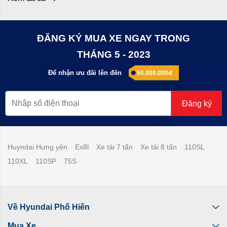
ĐĂNG KÝ MUA XE NGAY TRONG
THÁNG 5 - 2023
Để nhận ưu đãi lên đến
50.000.000đ
Đăng ký
Huyndai Hưng yên
Ex8l
Xe tải 7 tấn
Xe tải 8 tấn
110SL
110XL
110SP
75S
Về Hyundai Phố Hiến
Mua Xe