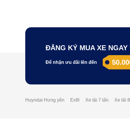
ĐĂNG KÝ MUA XE NGAY 
50.00
Để nhận ưu đãi lên đến
Huyndai Hưng yên
Ex8l
Xe tải 7 tấn
Xe tải 8