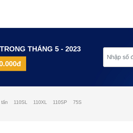
TRONG THÁNG 5 - 2023
0.000đ
 tấn
110SL
110XL
110SP
75S