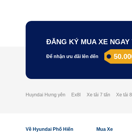
ĐĂNG KÝ MUA XE NGAY 
50.00
Để nhận ưu đãi lên đến
Huyndai Hưng yên
Ex8l
Xe tải 7 tấn
Xe tải 8
Về Hyundai Phố Hiến
Mua Xe