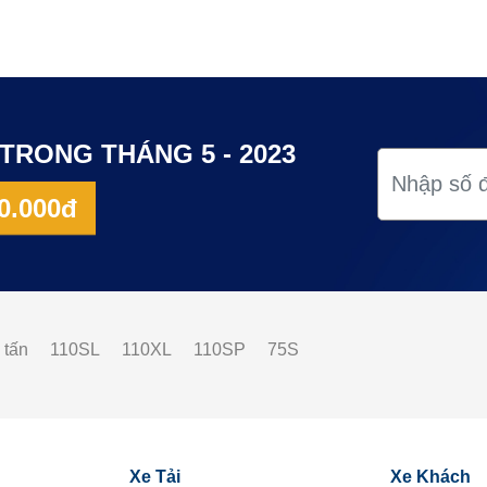
TRONG THÁNG 5 - 2023
0.000đ
 tấn
110SL
110XL
110SP
75S
Xe Tải
Xe Khách