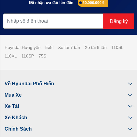
Để nhận ưu đãi lên đến
50.000.000đ
Đăng ký
Huyndai Hưng yên
Ex8l
Xe tải 7 tấn
Xe tải 8 tấn
110SL
110XL
110SP
75S
Về Hyundai Phố Hiến
Mua Xe
Xe Tải
Xe Khách
Chính Sách