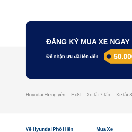
ĐĂNG KÝ MUA XE NGAY 
50.00
Để nhận ưu đãi lên đến
Huyndai Hưng yên
Ex8l
Xe tải 7 tấn
Xe tải 8
Về Hyundai Phố Hiến
Mua Xe