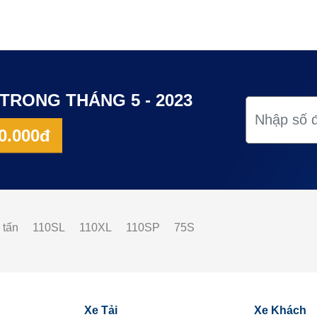
TRONG THÁNG 5 - 2023
0.000đ
 tấn
110SL
110XL
110SP
75S
Xe Tải
Xe Khách