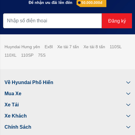
Để nhận ưu đãi lên đến
50.000.000đ
Đăng ký
Huyndai Hưng yên
Ex8l
Xe tải 7 tấn
Xe tải 8 tấn
110SL
110XL
110SP
75S
Về Hyundai Phố Hiến
Mua Xe
Xe Tải
Xe Khách
Chính Sách