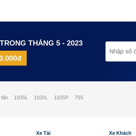
TRONG THÁNG 5 - 2023
0.000đ
 tấn
110SL
110XL
110SP
75S
Xe Tải
Xe Khách