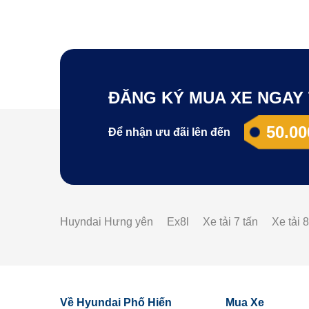
ĐĂNG KÝ MUA XE NGAY 
50.00
Để nhận ưu đãi lên đến
Huyndai Hưng yên
Ex8l
Xe tải 7 tấn
Xe tải 8
Về Hyundai Phố Hiến
Mua Xe