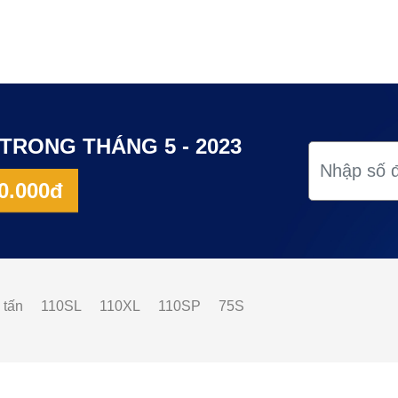
TRONG THÁNG 5 - 2023
0.000đ
 tấn
110SL
110XL
110SP
75S