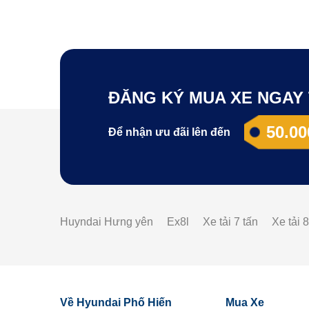
ĐĂNG KÝ MUA XE NGAY 
50.00
Để nhận ưu đãi lên đến
Huyndai Hưng yên
Ex8l
Xe tải 7 tấn
Xe tải 8
Về Hyundai Phố Hiến
Mua Xe