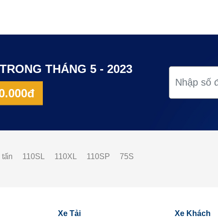
TRONG THÁNG 5 - 2023
0.000đ
 tấn
110SL
110XL
110SP
75S
Xe Tải
Xe Khách