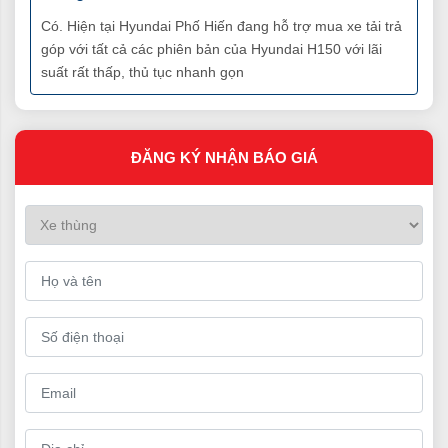
Có. Hiện tại Hyundai Phố Hiến đang hỗ trợ mua xe tải trả
góp với tất cả các phiên bản của Hyundai H150 với lãi
suất rất thấp, thủ tục nhanh gọn
ĐĂNG KÝ NHẬN BÁO GIÁ
Gương chiếu hậu H150
Ngoại thất xe tải Hyundai H150
Được mệnh danh là xe vào phố Hyundai H150 có đầu xe
được thiết kế hiện đại, những đường gân dập nổi mềm mại
vuốt ngược từ dưới lên trên làm tăng khả năng khí động
học
Đèn pha halogen được lắp đặt hai bên đầu xe với thiết kế
lớn và được xếp chồng lên nhau làm tăng khả năng chiếu