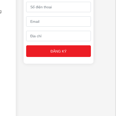
g
ĐĂNG KÝ