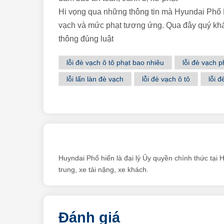
Hi vọng qua những thông tin mà Hyundai Phố H
vạch và mức phạt tương ứng. Qua đây quý khác
thông đúng luật
lỗi đè vạch ô tô phạt bao nhiêu
lỗi đè vạch 
lỗi lấn làn đè vạch
lỗi đè vạch ô tô
lỗi đ
Huyndai Phố hiến là đại lý Ủy quyền chính thức tại 
trung, xe tải nặng, xe khách.
Đánh giá