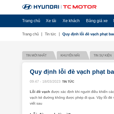
Trang chủ
Xe tải
Xe khách
Bảng giá xe
Trang chủ
Tin tức
Quy định lỗi đè vạch phạt ba
TIN MỚI NHẤT
KHUYẾN MÃI
TIN SỰ KIỆN
Quy định lỗi đè vạch phạt ba
09:47 - 18/03/2023
TIN TỨC
Lỗi đè vạch
được xác định khi người điều khiển các
vạch kẻ đường không được phép đi qua. Vậy lỗi đè 
viết sau