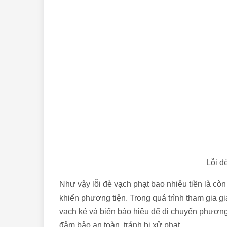
Lỗi đ
Như vậy lỗi đè vạch phạt bao nhiêu tiền là cò
khiển phương tiện. Trong quá trình tham gia g
vạch kẻ và biển báo hiệu để di chuyển phương
đảm bảo an toàn, tránh bị xử phạt