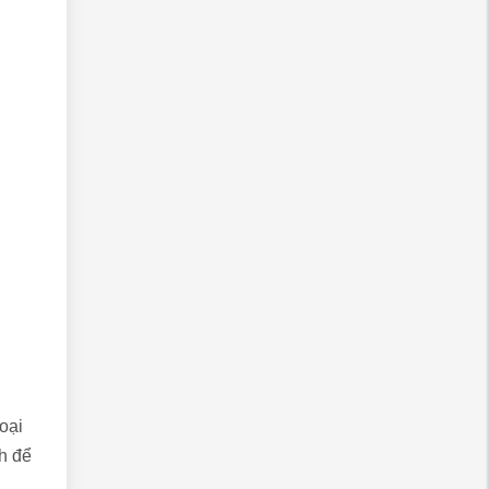
oại
h để