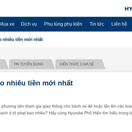
Mua xe
Dịch vụ
Phụ tùng phụ kiện
Tin tức
Liên hệ
o nhiêu tiền mới nhất
TIN TUYỂN DỤNG
KIẾN THỨC CHIA SẺ
o nhiêu tiền mới nhất
 phương tiện tham gia giao thông cho bánh xe đè hoặc lấn lên các loại
vạch ô tô phạt bao nhiêu? Hãy cùng Hyundai Phố Hiến tìm hiểu trong b