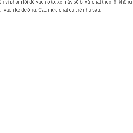
 vi phạm lỗi đè vạch ô tô, xe máy sẽ bị xử phạt theo lỗi không
ệu, vạch kẻ đường. Các mức phạt cụ thể nhu sau: