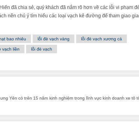
iến đã chia sẻ, quý khách đã nắm rõ hơn về các lỗi vi phạm đ
h nên chú ý tìm hiểu các loại vạch kẻ đường để tham giao gi
phạt bao nhiêu
lỗi đè vạch vàng
lỗi đè vạch xương cá
è vạch liền
lỗi đè vạch
Hưng Yên có trên 15 năm kinh nghiệm trong lĩnh vực kinh doanh xe tô tô