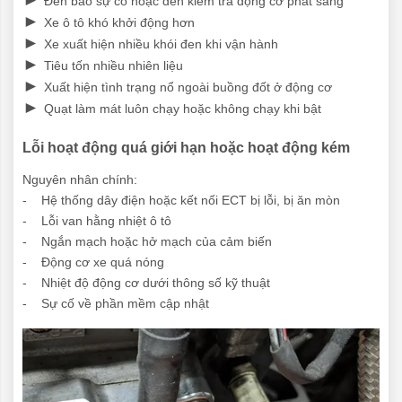
Đèn báo sự cố hoặc đèn kiểm tra động cơ phát sáng
►
Xe ô tô khó khởi động hơn
►
Xe xuất hiện nhiều khói đen khi vận hành
►
Tiêu tốn nhiều nhiên liệu
►
Xuất hiện tình trạng nổ ngoài buồng đốt ở động cơ
►
Quạt làm mát luôn chạy hoặc không chạy khi bật
Lỗi hoạt động quá giới hạn hoặc hoạt động kém
Nguyên nhân chính:
- Hệ thống dây điện hoặc kết nối ECT bị lỗi, bị ăn mòn
- Lỗi van hằng nhiệt ô tô
- Ngắn mạch hoặc hở mạch của cảm biến
- Động cơ xe quá nóng
- Nhiệt độ động cơ dưới thông số kỹ thuật
- Sự cố về phần mềm cập nhật