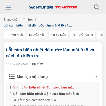
Trang chủ
Tin tức
Lỗi cảm biến nhiệt độ nước làm mát ô tô và ...
Tin Mới Nhất
Khuyến Mãi
Tin Sự Kiện
Tin Tuyển Dụng
Kiến
Lỗi cảm biến nhiệt độ nước làm mát ô tô và
cách đo kiểm tra
10:20 - 25/04/2023
TIN TỨC
Mục lục nội dung
Vị trí cảm biến nhiệt độ nước làm mát
Lỗi cảm biến nhiệt độ nước làm mát ô tô
Lỗi mạch cảm biến nhiệt độ