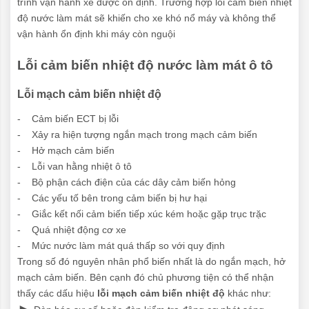
trình vận hành xe được ổn định. Trường hợp lỗi cảm biến nhiệt
độ nước làm mát sẽ khiến cho xe khó nổ máy và không thể
vận hành ổn định khi máy còn nguội
Lỗi cảm biến nhiệt độ nước làm mát ô tô
Lỗi mạch cảm biến nhiệt độ
- Cảm biến ECT bị lỗi
- Xảy ra hiện tượng ngắn mạch trong mạch cảm biến
- Hở mạch cảm biến
- Lỗi van hằng nhiệt ô tô
- Bộ phận cách điện của các dây cảm biến hỏng
- Các yếu tố bên trong cảm biến bị hư hại
- Giắc kết nối cảm biến tiếp xúc kém hoặc gặp trục trặc
- Quá nhiệt động cơ xe
- Mức nước làm mát quá thấp so với quy định
Trong số đó nguyên nhân phổ biến nhất là do ngắn mạch, hở
mạch cảm biến. Bên cạnh đó chủ phương tiện có thể nhận
thấy các dấu hiệu
lỗi mạch cảm biến nhiệt độ
khác như:
►