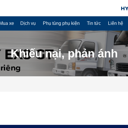
Mua xe
Dịch vụ
Phụ tùng phụ kiện
Tin tức
Liên hệ
Khiếu nại, phản ánh