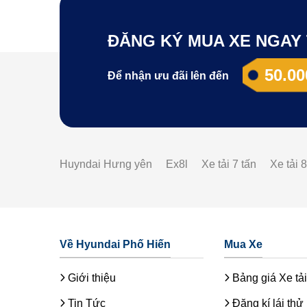
ĐĂNG KÝ MUA XE NGAY 
50.00
Để nhận ưu đãi lên đến
Huyndai Hưng yên
Ex8l
Xe tải 7 tấn
Xe tải 8
Về Hyundai Phố Hiến
Mua Xe
Giới thiệu
Bảng giá Xe tải
Tin Tức
Đăng kí lái thử