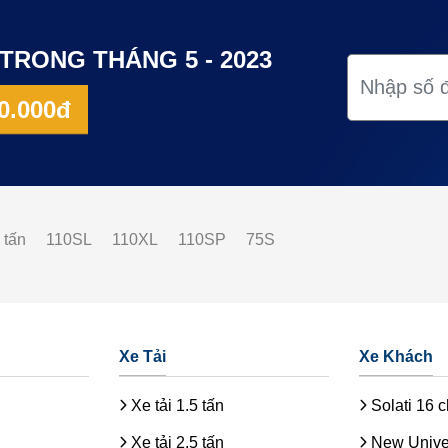
TRONG THÁNG 5 - 2023
0.000đ
 tấn
110SL
110XL
110SP
75S
Xe Tải
Xe Khách
Xe tải 1.5 tấn
Solati 16 
Xe tải 2.5 tấn
New Unive