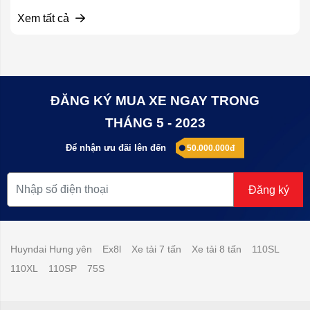
Xem tất cả
ĐĂNG KÝ MUA XE NGAY TRONG
THÁNG 5 - 2023
Để nhận ưu đãi lên đến
50.000.000đ
Đăng ký
Huyndai Hưng yên
Ex8l
Xe tải 7 tấn
Xe tải 8 tấn
110SL
110XL
110SP
75S