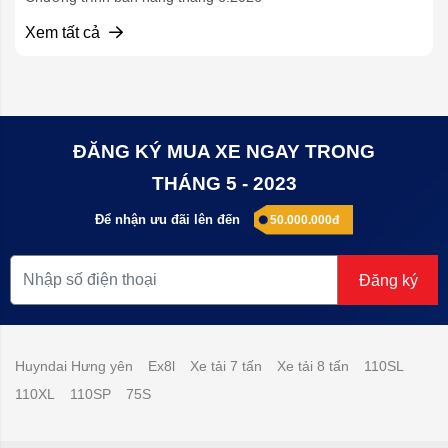
Xem tất cả
ĐĂNG KÝ MUA XE NGAY TRONG
THÁNG 5 - 2023
Để nhận ưu đãi lên đến
50.000.000đ
Đăng ký
Huyndai Hưng yên
Ex8l
Xe tải 7 tấn
Xe tải 8 tấn
110SL
110XL
110SP
75S