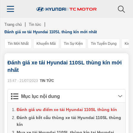
Trang chủ
Tin tức
Đánh giá xe tải Hyundai 110SL thùng kín mới nhất
Tin Mới Nhất
Khuyến Mãi
Tin Sự Kiện
Tin Tuyển Dụng
Kiến
Đánh giá xe tải Hyundai 110SL thùng kín mới
nhất
15:47 - 21/07/2023
TIN TỨC
Mục lục nội dung
Đánh giá ưu điểm xe tải Hyundai 110SL thùng kín
Đánh giá kết cấu thùng xe tải Hyundai 110SL thùng
kín
Mua xe tải Hyundai 110SL thùng kín tại Hyundai