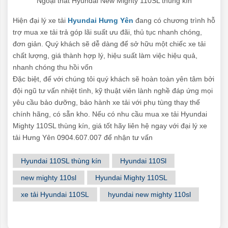
Ngoại thất Hyundai New Mighty 110SL thùng kín
Hiện đại lý xe tải
Hyundai Hưng Yên
đang có chương trình hỗ
trợ mua xe tải trả góp lãi suất ưu đãi, thủ tục nhanh chóng,
đơn giản. Quý khách sẽ dễ dàng để sở hữu một chiếc xe tải
chất lượng, giá thành hợp lý, hiệu suất làm việc hiệu quả,
nhanh chóng thu hồi vốn
Đặc biệt, đế với chúng tôi quý khách sẽ hoàn toàn yên tâm bởi
đội ngũ tư vấn nhiệt tình, kỹ thuật viên lành nghề đáp ứng mọi
yêu cầu bảo dưỡng, bảo hành xe tải với phụ tùng thay thế
chính hãng, có sẵn kho. Nếu có nhu cầu mua xe tải Hyundai
Mighty 110SL thùng kín, giá tốt hãy liên hệ ngay với đại lý xe
tải Hưng Yên 0904.607.007 để nhận tư vấn
Hyundai 110SL thùng kín
Hyundai 110Sl
new mighty 110sl
Hyundai Mighty 110SL
xe tải Hyundai 110SL
hyundai new mighty 110sl