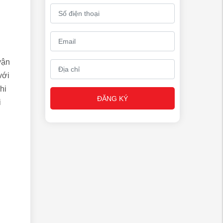
vận
với
hi
ĐĂNG KÝ
i