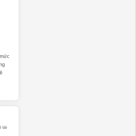
á mức
ọng
sẽ
 tải