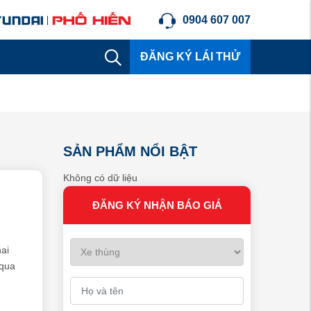
0904 607 007
ĐĂNG KÝ LÁI THỬ
SẢN PHẨM NỔI BẬT
Không có dữ liệu
ĐĂNG KÝ NHẬN BÁO GIÁ
ai
 qua