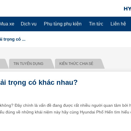
Mua xe
Dịch vụ
Phụ tùng phụ kiện
Tin tức
Liên hệ
i trọng có ...
TIN TUYỂN DỤNG
KIẾN THỨC CHIA SẺ
 tải trọng có khác nhau?
u không? Đây chính là vấn đề đang được rất nhiều người quan tâm bởi h
hiểu đúng về những khái niệm này hãy cùng Hyundai Phố Hiến tìm hiểu