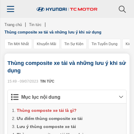
Trang chủ
Tin tức
Thùng composite xe tải và những lưu ý khi sử dụng
Tin Mới Nhất
Khuyến Mãi
Tin Sự Kiện
Tin Tuyển Dụng
Kiến
Thùng composite xe tải và những lưu ý khi sử
dụng
15:49 - 09/07/2023
TIN TỨC
Mục lục nội dung
Thùng composte xe tải là gì?
Ưu điểm thùng composite xe tải
Lưu ý thùng composte xe tải