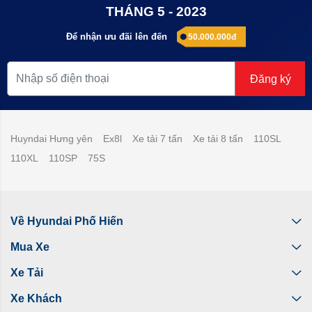
THÁNG 5 - 2023
Để nhận ưu đãi lên đến
50.000.000đ
Đăng ký
Huyndai Hưng yên
Ex8l
Xe tải 7 tấn
Xe tải 8 tấn
110SL
110XL
110SP
75S
Về Hyundai Phố Hiến
Mua Xe
Xe Tải
Xe Khách