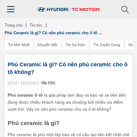
Trang chủ
Tin tức
Phủ Ceramic là gì? Có nên phủ ceramic cho ô tô ...
Tin Mới Nhất
Khuyến Mãi
Tin Sự Kiện
Tin Tuyển Dụng
Kiến
Phủ Ceramic là gì? Có nên phủ ceramic cho ô
tô không?
09:52 - 31/03/2023
TIN TỨC
Phủ ceramic ô tô
là giải pháp làm đẹp và bảo vệ xe tiên tiến
đang được nhiều khách hàng ưa chuộng bởi nhiều ưu điểm
vượt trội. Vậy có nên phủ ceramic cho xe ô tô không?
Phủ ceramic là gì?
Phủ ceramic là phủ một lớp bảo vệ có cấu tạo liên kết chặt chẽ