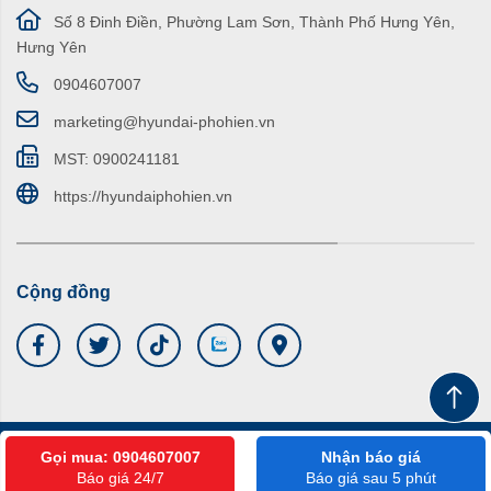
Số 8 Đinh Điền, Phường Lam Sơn, Thành Phố Hưng Yên,
Hưng Yên
0904607007
marketing@hyundai-phohien.vn
MST: 0900241181
https://hyundaiphohien.vn
Cộng đồng
© Bản quyền thuộc về CÔNG TY TNHH THƯƠNG MẠI VÀ DỊCH
Gọi mua: 0904607007
Nhận báo giá
VỤ ĐÔNG ĐÔ
Báo giá 24/7
Báo giá sau 5 phút