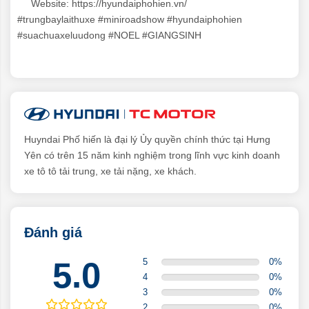
Website:
https://hyundaiphohien.vn/
#trungbaylaithuxe
#miniroadshow
#hyundaiphohien
#suachuaxeluudong
#NOEL
#GIANGSINH
Huyndai Phố hiến là đại lý Ủy quyền chính thức tại Hưng
Yên có trên 15 năm kinh nghiệm trong lĩnh vực kinh doanh
xe tô tô tải trung, xe tải nặng, xe khách.
Đánh giá
5.0
5
0
%
4
0
%
3
0
%
2
0
%