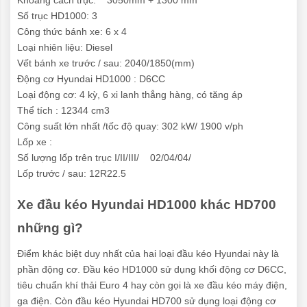
Số trục HD1000: 3
Công thức bánh xe: 6 x 4
Loại nhiên liệu: Diesel
Vết bánh xe trước / sau: 2040/1850(mm)
Động cơ Hyundai HD1000 : D6CC
Loại động cơ: 4 kỳ, 6 xi lanh thẳng hàng, có tăng áp
Thể tích : 12344 cm3
Công suất lớn nhất /tốc độ quay: 302 kW/ 1900 v/ph
Lốp xe :
Số lượng lốp trên trục I/II/III/ 02/04/04/
Lốp trước / sau: 12R22.5
Xe đầu kéo Hyundai HD1000 khác HD700
những gì?
Điểm khác biệt duy nhất của hai loại đầu kéo Hyundai này là
phần động cơ. Đầu kéo HD1000 sử dụng khối động cơ D6CC,
tiêu chuẩn khí thải Euro 4 hay còn gọi là xe đầu kéo máy điện,
ga điện. Còn đầu kéo Hyundai HD700 sử dụng loại động cơ