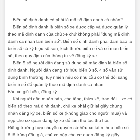
-----------
Biển số định danh có phải là mã số định danh cá nhân?
Biển số định danh là biển số xe được cấp và được quản lý
theo mã định danh của chủ xe chứ không phải "dùng mã định
danh cá nhân làm biển số". Biển số định danh phải đảm bảo là
biển số có ký hiệu số seri, kích thước biển số và số màu biển
số, theo quy định của thông tư về đăng ký xe.
Biển 5 số người dân đang sử dụng sẽ mặc định là biển số
định danh. Người dân đang sở hữu biển 3 số, 4 số vẫn sử
dụng bình thường, tuy nhiên nếu có nhu cầu có thể đổi sang
biển 5 số để quản lý theo mã định danh cá nhân.
Bán xe giữ biển, đăng ký
Khi người dân muốn bán, cho tặng, thừa kế, trao đổi... xe có
biển số theo mã định danh, chủ xe phải giữ lại giấy chứng
nhận đăng ký xe, biển số xe (không giao cho người mua) và
nộp cho cơ quan đăng ký xe để làm thủ tục thu hồi.
Riêng trường hợp chuyển quyền sở hữu xe kèm theo biển số
ô tô trúng đấu giá, chủ xe nộp cho cơ quan đăng ký giấy