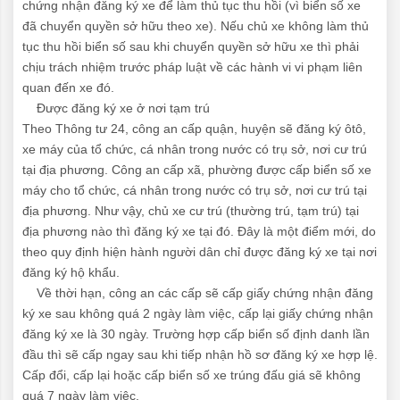
chứng nhận đăng ký xe để làm thủ tục thu hồi (vì biển số xe
đã chuyển quyền sở hữu theo xe). Nếu chủ xe không làm thủ
tục thu hồi biển số sau khi chuyển quyền sở hữu xe thì phải
chịu trách nhiệm trước pháp luật về các hành vi vi phạm liên
quan đến xe đó.
Được đăng ký xe ở nơi tạm trú
Theo Thông tư 24, công an cấp quận, huyện sẽ đăng ký ôtô,
xe máy của tổ chức, cá nhân trong nước có trụ sở, nơi cư trú
tại địa phương. Công an cấp xã, phường được cấp biển số xe
máy cho tổ chức, cá nhân trong nước có trụ sở, nơi cư trú tại
địa phương. Như vậy, chủ xe cư trú (thường trú, tạm trú) tại
địa phương nào thì đăng ký xe tại đó. Đây là một điểm mới, do
theo quy định hiện hành người dân chỉ được đăng ký xe tại nơi
đăng ký hộ khẩu.
Về thời hạn, công an các cấp sẽ cấp giấy chứng nhận đăng
ký xe sau không quá 2 ngày làm việc, cấp lại giấy chứng nhận
đăng ký xe là 30 ngày. Trường hợp cấp biển số định danh lần
đầu thì sẽ cấp ngay sau khi tiếp nhận hồ sơ đăng ký xe hợp lệ.
Cấp đổi, cấp lại hoặc cấp biển số xe trúng đấu giá sẽ không
quá 7 ngày làm việc.