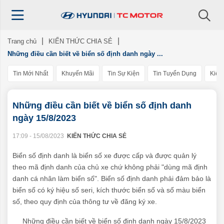
Trang chủ
KIẾN THỨC CHIA SẺ
Những điều cần biết về biển số định danh ngày ...
Tin Mới Nhất
Khuyến Mãi
Tin Sự Kiện
Tin Tuyển Dụng
Kiến
Những điều cần biết về biển số định danh
ngày 15/8/2023
17:09 - 15/08/2023
KIẾN THỨC CHIA SẺ
Biển số định danh là biển số xe được cấp và được quản lý
theo mã định danh của chủ xe chứ không phải "dùng mã định
danh cá nhân làm biển số". Biển số định danh phải đảm bảo là
biển số có ký hiệu số seri, kích thước biển số và số màu biển
số, theo quy định của thông tư về đăng ký xe.
Những điều cần biết về biển số định danh ngày 15/8/2023