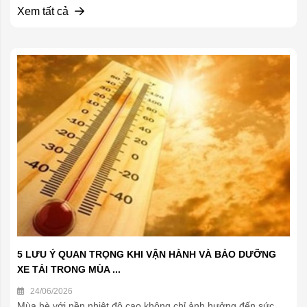
Xem tất cả
5 LƯU Ý QUAN TRỌNG KHI VẬN HÀNH VÀ BẢO DƯỠNG
XE TẢI TRONG MÙA ...
24/06/2026
Mùa hè với nền nhiệt độ cao không chỉ ảnh hưởng đến sức