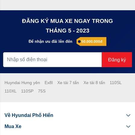
ĐĂNG KÝ MUA XE NGAY TRONG
THÁNG 5 - 2023
Để nhận ưu đãi lên đến
50.000.000đ
Đăng ký
Huyndai Hưng yên
Ex8l
Xe tải 7 tấn
Xe tải 8 tấn
110SL
110XL
110SP
75S
Về Hyundai Phố Hiến
Mua Xe