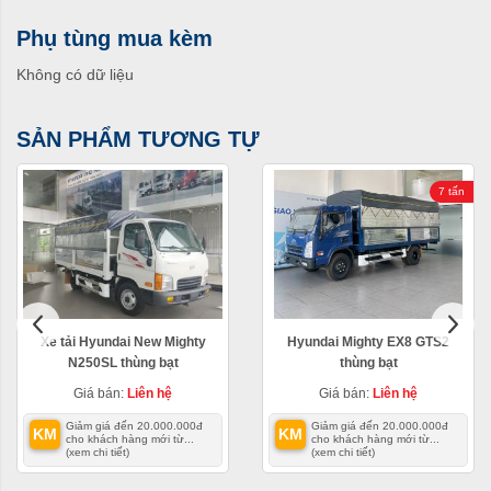
Phụ tùng mua kèm
Không có dữ liệu
SẢN PHẨM TƯƠNG TỰ
7 tấn
Xe tải Hyundai New Mighty
Hyundai Mighty EX8 GTS2
N250SL thùng bạt
thùng bạt
Giá bán:
Liên hệ
Giá bán:
Liên hệ
Giảm giá đến 20.000.000đ
Giảm giá đến 20.000.000đ
KM
KM
cho khách hàng mới từ...
cho khách hàng mới từ...
(xem chi tiết)
(xem chi tiết)