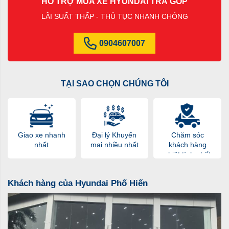
HỖ TRỢ MUA XE HYUNDAI TRẢ GÓP
LÃI SUẤT THẤP - THỦ TỤC NHANH CHÓNG
0904607007
TẠI SAO CHỌN CHÚNG TÔI
Giao xe nhanh
Đại lý Khuyến
Chăm sóc
nhất
mại nhiều nhất
khách hàng
nhiệt tình nhất
Khách hàng của Hyundai Phố Hiến