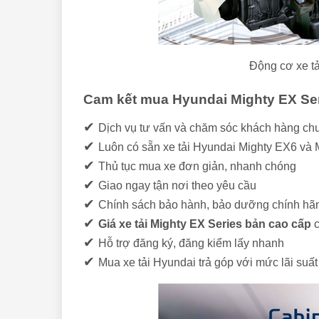
Động cơ xe t
Cam kết mua Hyundai Mighty EX Ser
✔
Dịch vụ tư vấn và chăm sóc khách hàng chu 
✔
Luôn có sẵn xe tải Hyundai Mighty EX6 và
✔
Thủ tục mua xe đơn giản, nhanh chóng
✔
Giao ngay tận nơi theo yêu cầu
✔
Chính sách bảo hành, bảo dưỡng chính hã
✔
Giá xe tải Mighty EX Series bản cao cấp
c
✔
Hỗ trợ đăng ký, đăng kiểm lấy nhanh
✔
Mua xe tải Hyundai trả góp với mức lãi suất