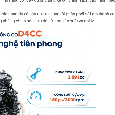
hính hãng với đầy đủ phụ tùng xe tải, chính sách bảo hành, bả
Series bản đủ có sẵn được chúng tôi phân phối với giá thành c
 những chính sách ưu đãi từ nhà sản xuất và đại lý