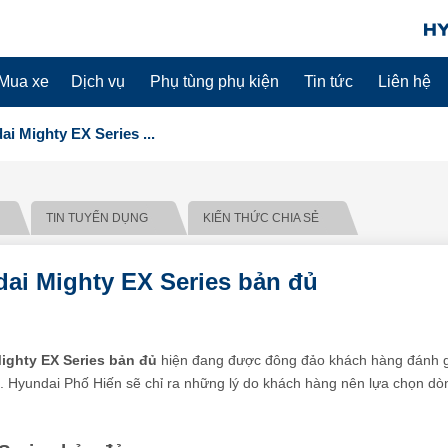
Mua xe
Dịch vụ
Phụ tùng phụ kiện
Tin tức
Liên hệ
i Mighty EX Series ...
TIN TUYỂN DỤNG
KIẾN THỨC CHIA SẺ
ai Mighty EX Series bản đủ
ighty EX Series bản đủ
hiện đang được đông đảo khách hàng đánh g
đại. Hyundai Phố Hiến sẽ chỉ ra những lý do khách hàng nên lựa chọn dò