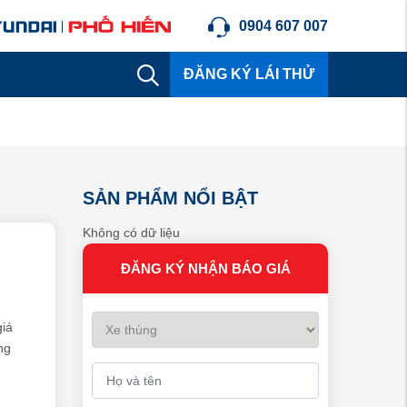
0904 607 007
ĐĂNG KÝ LÁI THỬ
SẢN PHẨM NỔI BẬT
Không có dữ liệu
ĐĂNG KÝ NHẬN BÁO GIÁ
iá
ng