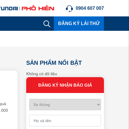
0904 607 007
ĐĂNG KÝ LÁI THỬ
SẢN PHẨM NỔI BẬT
Không có dữ liệu
ĐĂNG KÝ NHẬN BÁO GIÁ
 quá
0.000