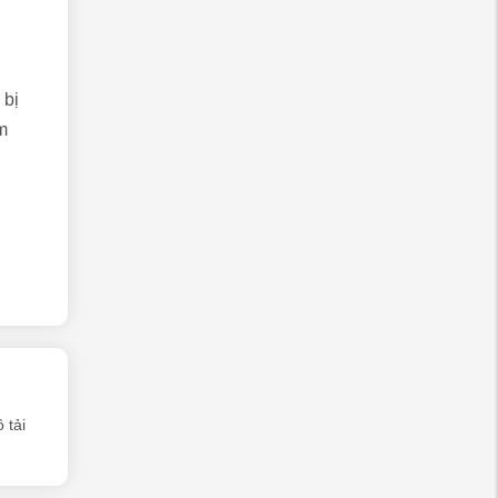
 bị
m
 tải