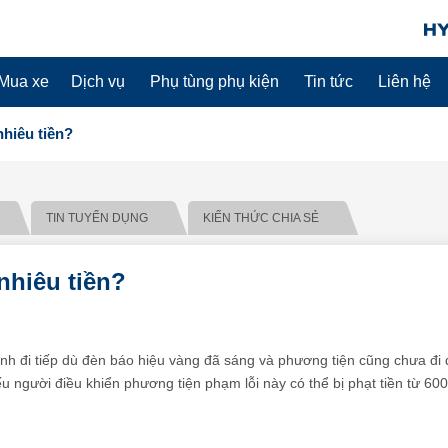
Mua xe
Dịch vụ
Phụ tùng phụ kiện
Tin tức
Liên hệ
nhiêu tiền?
TIN TUYỂN DỤNG
KIẾN THỨC CHIA SẺ
nhiêu tiền?
ình đi tiếp dù đèn báo hiệu vàng đã sáng và phương tiện cũng chưa đi
 người điều khiển phương tiện phạm lỗi này có thể bị phạt tiền từ 60