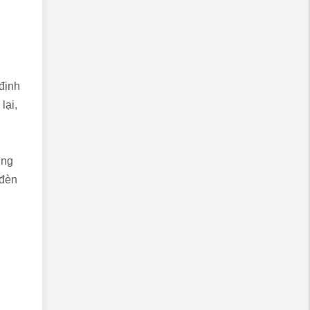
định
lại,
ờng
 đèn