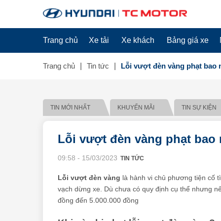
Trang chủ
Xe tải
Xe khách
Bảng giá xe
Trang chủ
Tin tức
Lỗi vượt đèn vàng phạt bao 
TIN MỚI NHẤT
KHUYẾN MÃI
TIN SỰ KIỆN
Lỗi vượt đèn vàng phạt bao 
09:58 - 15/03/2023
TIN TỨC
Lỗi vượt đèn vàng
là hành vi chủ phương tiện cố t
vạch dừng xe. Dù chưa có quy định cụ thể nhưng nếu
đồng đến 5.000.000 đồng