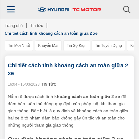
Trang chủ
Tin tức
Chi tiết cách tính khoảng cách an toàn giữa 2 xe
Tin Mới Nhất
Khuyến Mãi
Tin Sự Kiện
Tin Tuyển Dụng
Kiến
Chi tiết cách tính khoảng cách an toàn giữa 2
xe
16:04 - 15/03/2023
TIN TỨC
Nắm rõ được cách tính
khoảng cách an toàn giữa 2 xe
để
đảm bảo tuân thủ đúng quy định của pháp luật khi tham gia
giao thông. Đặc biệt là quy định về khoảng cách an toàn giữa
hai xe ô tô nhằm đảm bảo không gây ùn tắc và an toàn cho
những người tham gia giao thông