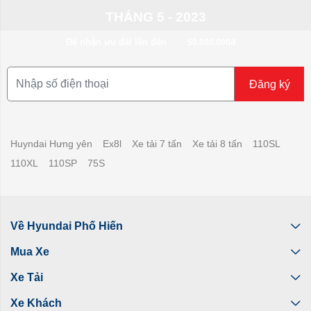
THÁNG 5 - 2023
Để nhận ưu đãi lên đến
50.000.000đ
Đăng ký
Huyndai Hưng yên
Ex8l
Xe tải 7 tấn
Xe tải 8 tấn
110SL
110XL
110SP
75S
Về Hyundai Phố Hiến
Mua Xe
Xe Tải
Xe Khách