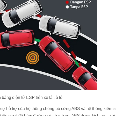
bằng điện tử ESP trên xe tải, ô tô
 sự hỗ trợ của hệ thống chống bó cứng ABS và hệ thống kiểm s
ụ kiểm soát độ bám đường của bánh xe, ABS được kích hoạt khi