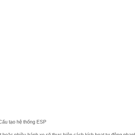
Cấu tạo hệ thống ESP
t hoặc nhiều bánh xe sẽ thực hiện cách kích hoạt tự động phan