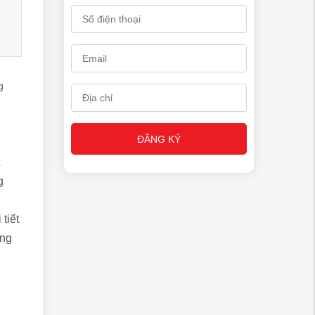
g
ĐĂNG KÝ
c
g
 tiết
ớng