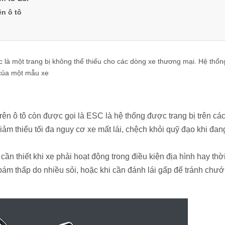
ên ô tô
ớc là một trang bị không thể thiếu cho các dòng xe thương mại. Hệ thốn
 của một mẫu xe
ên ô tô còn được gọi là ESC là hệ thống được trang bị trên cá
giảm thiểu tối đa nguy cơ xe mất lái, chệch khỏi quỹ đạo khi đan
 cần thiết khi xe phải hoạt động trong điều kiện địa hình hay thời
bám thấp do nhiều sỏi, hoặc khi cần đánh lái gấp để tránh chư