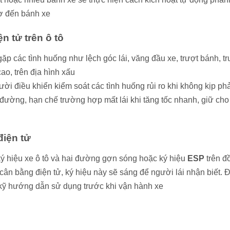
ơ đến bánh xe
n tử trên ô tô
gặp các tình huống như lệch góc lái, văng đầu xe, trượt bánh, tr
ao, trên địa hình xấu
ời điều khiển kiểm soát các tình huống rủi ro khi không kịp ph
 đường, hạn chế trường hợp mất lái khi tăng tốc nhanh, giữ cho
điện tử
 ký hiệu xe ô tô và hai đường gợn sóng hoặc ký hiệu
ESP
trên đ
g cân bằng điện tử, ký hiệu này sẽ sáng để người lái nhận biết. 
 kỹ hướng dẫn sử dụng trước khi vận hành xe