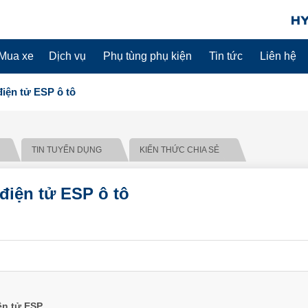
Mua xe
Dịch vụ
Phụ tùng phụ kiện
Tin tức
Liên hệ
điện tử ESP ô tô
TIN TUYỂN DỤNG
KIẾN THỨC CHIA SẺ
điện tử ESP ô tô
ện tử ESP