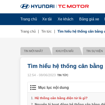
Trang chủ
Xe tải
Xe khách
Bảng giá xe
Trang chủ
Tin tức
Tìm hiểu hệ thống cân bằng 
TIN MỚI NHẤT
KHUYẾN MÃI
TIN SỰ KIỆN
Tìm hiểu hệ thống cân bằng 
12:54 - 08/06/2023
TIN TỨC
Mục lục nội dung
Hệ thống cân bằng điện tử là gì?
Nguyên lý hoạt động hệ thống cân bằng đi