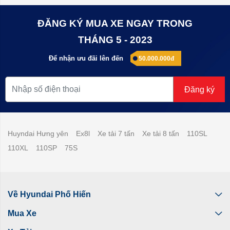
ĐĂNG KÝ MUA XE NGAY TRONG
THÁNG 5 - 2023
Để nhận ưu đãi lên đến
50.000.000đ
Đăng ký
Huyndai Hưng yên
Ex8l
Xe tải 7 tấn
Xe tải 8 tấn
110SL
110XL
110SP
75S
Về Hyundai Phố Hiến
Mua Xe