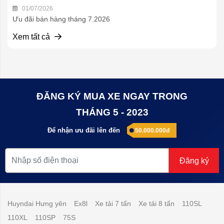
01/07/2026
Ưu đãi bán hàng tháng 7.2026
Xem tất cả
ĐĂNG KÝ MUA XE NGAY TRONG
THÁNG 5 - 2023
Để nhận ưu đãi lên đến
50.000.000đ
Đăng ký
Huyndai Hưng yên
Ex8l
Xe tải 7 tấn
Xe tải 8 tấn
110SL
110XL
110SP
75S