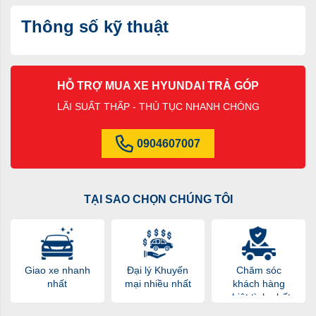
Thông số kỹ thuật
HỖ TRỢ MUA XE HYUNDAI TRẢ GÓP
LÃI SUẤT THẤP - THỦ TỤC NHANH CHÓNG
0904607007
TẠI SAO CHỌN CHÚNG TÔI
Giao xe nhanh
Đại lý Khuyến
Chăm sóc
nhất
mại nhiều nhất
khách hàng
nhiệt tình nhất