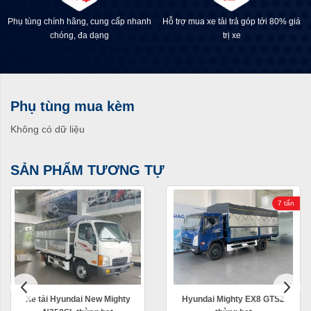
Phụ tùng chính hãng, cung cấp nhanh
Hỗ trợ mua xe tải trả góp tới 80% giá
chóng, đa dạng
trị xe
Phụ tùng mua kèm
Không có dữ liệu
SẢN PHẨM TƯƠNG TỰ
7 tấn
Xe tải Hyundai New Mighty
Hyundai Mighty EX8 GTS2