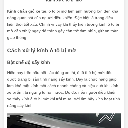
Kính xe ô tô bị mờ
Kính chắn gió xe tải
, ô tô bị mờ làm ảnh hưởng lớn đến khả
năng quan sát của người điều khiển. Đặc biệt là trong điều
kiện thời tiết xấu. Chính vì vậy khi thấy hiện tượng kính ô tô bị
mờ cần xử lý ngay để tránh gây cản trở tầm nhìn, giữ an toàn
giao thông
Cách xử lý kính ô tô bị mờ
Bật chế độ sấy kính
Hiện nay trên hầu hết các dòng xe tải, ô tô thế hệ mới đều
được trang bị sẵn tính năng sấy kính. Đây là chức năng giúp
làm khô mặt kính một cách nhanh chóng và hiệu quả khi kính
xe bị ẩm, bị ngưng tụ hơi nước. Do đó, nếu người điều khiển
xe thấy kính ô tô bị mờ khi trời mưa, trời ẩm hãy kích hoạt tính
năng sấy kính